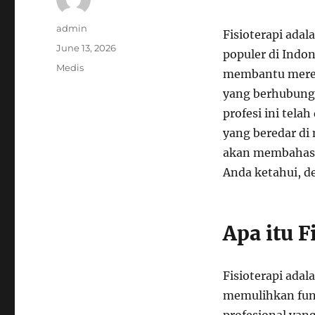
Author
admin
Fisioterapi ada
Posted
June 13, 2026
populer di Indon
on
Categories
Medis
membantu merek
yang berhubung
profesi ini tel
yang beredar di 
akan membahas b
Anda ketahui, d
Apa itu F
Fisioterapi adal
memulihkan fungs