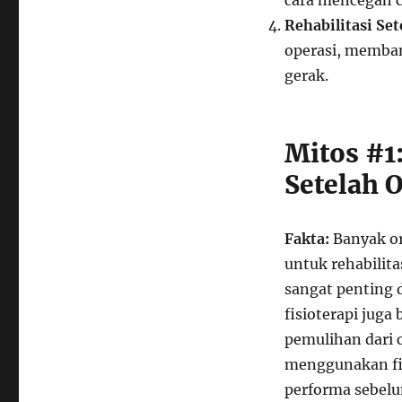
cara mencegah c
Rehabilitasi Set
operasi, memba
gerak.
Mitos #1
Setelah 
Fakta:
Banyak or
untuk rehabilita
sangat penting 
fisioterapi jug
pemulihan dari c
menggunakan fi
performa sebelu