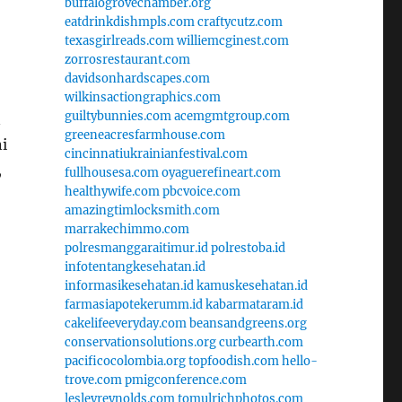
buffalogrovechamber.org
eatdrinkdishmpls.com
craftycutz.com
texasgirlreads.com
williemcginest.com
zorrosrestaurant.com
davidsonhardscapes.com
wilkinsactiongraphics.com
guiltybunnies.com
acemgmtgroup.com
n
greeneacresfarmhouse.com
i
cincinnatiukrainianfestival.com
,
fullhousesa.com
oyaguerefineart.com
healthywife.com
pbcvoice.com
amazingtimlocksmith.com
marrakechimmo.com
polresmanggaraitimur.id
polrestoba.id
infotentangkesehatan.id
informasikesehatan.id
kamuskesehatan.id
farmasiapotekerumm.id
kabarmataram.id
cakelifeeveryday.com
beansandgreens.org
conservationsolutions.org
curbearth.com
pacificocolombia.org
topfoodish.com
hello-
trove.com
pmigconference.com
lesleyreynolds.com
tomulrichphotos.com