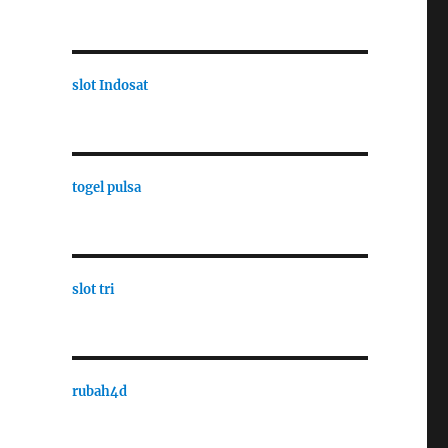
slot Indosat
togel pulsa
slot tri
rubah4d