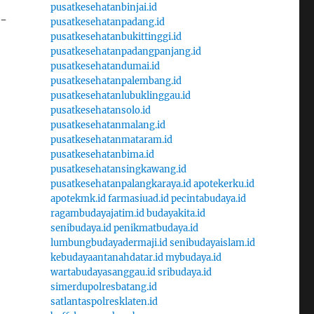
pusatkesehatanbinjai.id
a-
pusatkesehatanpadang.id
pusatkesehatanbukittinggi.id
pusatkesehatanpadangpanjang.id
pusatkesehatandumai.id
pusatkesehatanpalembang.id
pusatkesehatanlubuklinggau.id
pusatkesehatansolo.id
pusatkesehatanmalang.id
pusatkesehatanmataram.id
pusatkesehatanbima.id
pusatkesehatansingkawang.id
pusatkesehatanpalangkaraya.id
apotekerku.id
apotekmk.id
farmasiuad.id
pecintabudaya.id
ragambudayajatim.id
budayakita.id
senibudaya.id
penikmatbudaya.id
lumbungbudayadermaji.id
senibudayaislam.id
kebudayaantanahdatar.id
mybudaya.id
wartabudayasanggau.id
sribudaya.id
simerdupolresbatang.id
satlantaspolresklaten.id