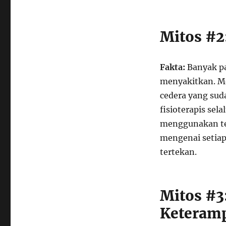
Mitos #2
Fakta:
Banyak pa
menyakitkan. M
cedera yang su
fisioterapis se
menggunakan tek
mengenai setiap
tertekan.
Mitos #3
Keteramp