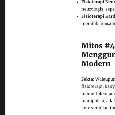
Fisioterapi Neur
neurologis, sepe
Fisioterapi Kard
memiliki masalah
Mitos #4
Mengguna
Modern
Fakta:
Walaupun 
fisioterapi, ban
memerlukan pera
manipulasi, ada
keterampilan tan