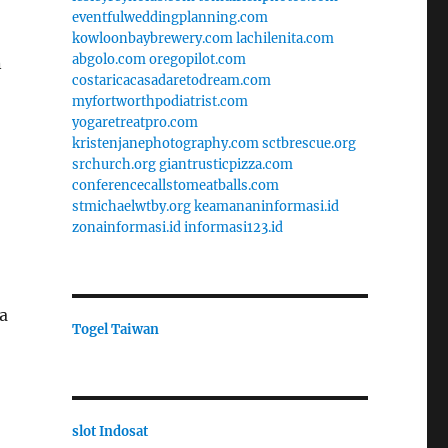
eventfulweddingplanning.com
kowloonbaybrewery.com
lachilenita.com
abgolo.com
oregopilot.com
n
costaricacasadaretodream.com
myfortworthpodiatrist.com
yogaretreatpro.com
kristenjanephotography.com
sctbrescue.org
srchurch.org
giantrusticpizza.com
conferencecallstomeatballs.com
stmichaelwtby.org
keamananinformasi.id
zonainformasi.id
informasi123.id
a
Togel Taiwan
slot Indosat