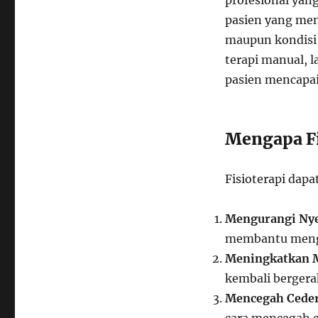
profesional ya
pasien yang men
maupun kondisi 
terapi manual, 
pasien mencapai
Mengapa Fi
Fisioterapi dap
Mengurangi Nye
membantu mengur
Meningkatkan M
kembali bergerak
Mencegah Ceder