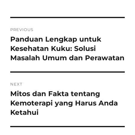
on
Post
PREVIOUS
navigation
Panduan Lengkap untuk
Previous
post:
Kesehatan Kuku: Solusi
Masalah Umum dan Perawatan
NEXT
Mitos dan Fakta tentang
Next
post:
Kemoterapi yang Harus Anda
Ketahui