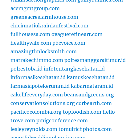
acemgmtgroup.com
greeneacresfarmhouse.com
cincinnatiukrainianfestival.com
fullhousesa.com
oyaguerefineart.com
healthywife.com
pbcvoice.com
amazingtimlocksmith.com
marrakechimmo.com
polresmanggaraitimur.id
polrestoba.id
infotentangkesehatan.id
informasikesehatan.id
kamuskesehatan.id
farmasiapotekerumm.id
kabarmataram.id
cakelifeeveryday.com
beansandgreens.org
conservationsolutions.org
curbearth.com
pacificocolombia.org
topfoodish.com
hello-
trove.com
pmigconference.com
lesleyreynolds.com
tomulrichphotos.com
eventfulweddingplanning.com