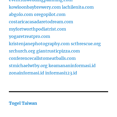
kowloonbaybrewery.com
lachilenita.com
abgolo.com
oregopilot.com
costaricacasadaretodream.com
myfortworthpodiatrist.com
yogaretreatpro.com
kristenjanephotography.com
sctbrescue.org
srchurch.org
giantrusticpizza.com
conferencecallstomeatballs.com
stmichaelwtby.org
keamananinformasi.id
zonainformasi.id
informasi123.id
Togel Taiwan