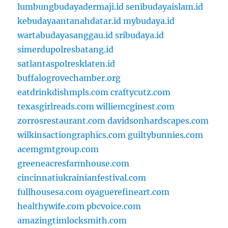
lumbungbudayadermaji.id
senibudayaislam.id
kebudayaantanahdatar.id
mybudaya.id
wartabudayasanggau.id
sribudaya.id
simerdupolresbatang.id
satlantaspolresklaten.id
buffalogrovechamber.org
eatdrinkdishmpls.com
craftycutz.com
texasgirlreads.com
williemcginest.com
zorrosrestaurant.com
davidsonhardscapes.com
wilkinsactiongraphics.com
guiltybunnies.com
acemgmtgroup.com
greeneacresfarmhouse.com
cincinnatiukrainianfestival.com
fullhousesa.com
oyaguerefineart.com
healthywife.com
pbcvoice.com
amazingtimlocksmith.com