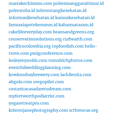
marrakechimmo.com
polresmanggaraitimur.id
polrestoba.id
infotentangkesehatan.id
informasikesehatan.id
kamuskesehatan.id
farmasiapotekerumm.id
kabarmataram.id
cakelifeeveryday.com
beansandgreens.org
conservationsolutions.org
curbearth.com
pacificocolombia.org
topfoodish.com
hello-
trove.com
pmigconference.com
lesleyreynolds.com
tomulrichphotos.com
eventfulweddingplanning.com
kowloonbaybrewery.com
lachilenita.com
abgolo.com
oregopilot.com
costaricacasadaretodream.com
myfortworthpodiatrist.com
yogaretreatpro.com
kristenjanephotography.com
sctbrescue.org