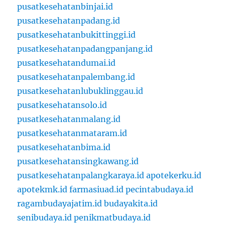
pusatkesehatanbinjai.id
pusatkesehatanpadang.id
pusatkesehatanbukittinggi.id
pusatkesehatanpadangpanjang.id
pusatkesehatandumai.id
pusatkesehatanpalembang.id
pusatkesehatanlubuklinggau.id
pusatkesehatansolo.id
pusatkesehatanmalang.id
pusatkesehatanmataram.id
pusatkesehatanbima.id
pusatkesehatansingkawang.id
pusatkesehatanpalangkaraya.id
apotekerku.id
apotekmk.id
farmasiuad.id
pecintabudaya.id
ragambudayajatim.id
budayakita.id
senibudaya.id
penikmatbudaya.id