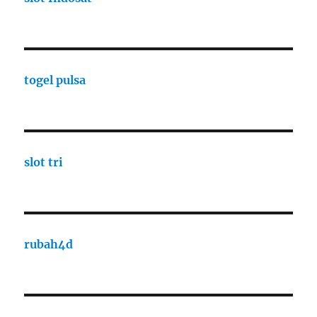
togel pulsa
slot tri
rubah4d