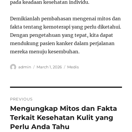
pada keadaan kesehatan individu.
Demikianlah pembahasan mengenai mitos dan
fakta tentang kemoterapi yang perlu diketahui.
Dengan pengetahuan yang tepat, kita dapat
mendukung pasien kanker dalam perjalanan
mereka menuju kesembuhan.
Author
Posted
Categories
admin
March 1, 2026
Medis
on
Post
PREVIOUS
navigation
Mengungkap Mitos dan Fakta
Previous
post:
Terkait Kesehatan Kulit yang
Perlu Anda Tahu