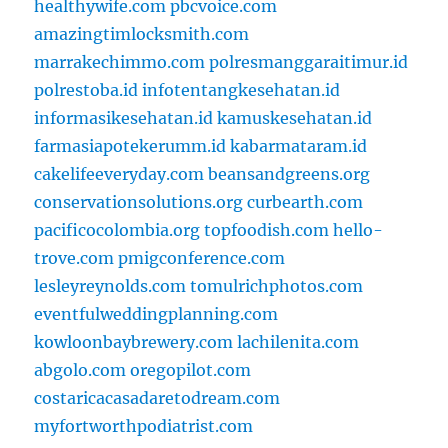
healthywife.com
pbcvoice.com
amazingtimlocksmith.com
marrakechimmo.com
polresmanggaraitimur.id
polrestoba.id
infotentangkesehatan.id
informasikesehatan.id
kamuskesehatan.id
farmasiapotekerumm.id
kabarmataram.id
cakelifeeveryday.com
beansandgreens.org
conservationsolutions.org
curbearth.com
pacificocolombia.org
topfoodish.com
hello-
trove.com
pmigconference.com
lesleyreynolds.com
tomulrichphotos.com
eventfulweddingplanning.com
kowloonbaybrewery.com
lachilenita.com
abgolo.com
oregopilot.com
costaricacasadaretodream.com
myfortworthpodiatrist.com