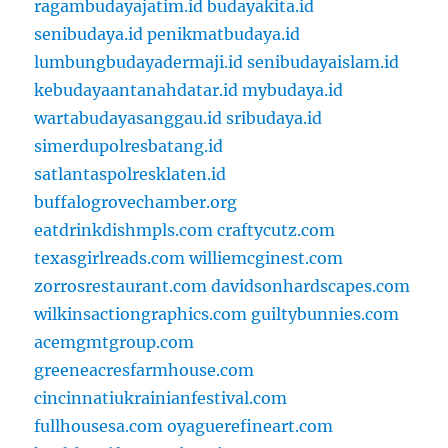
ragambudayajatim.id
budayakita.id
senibudaya.id
penikmatbudaya.id
lumbungbudayadermaji.id
senibudayaislam.id
kebudayaantanahdatar.id
mybudaya.id
wartabudayasanggau.id
sribudaya.id
simerdupolresbatang.id
satlantaspolresklaten.id
buffalogrovechamber.org
eatdrinkdishmpls.com
craftycutz.com
texasgirlreads.com
williemcginest.com
zorrosrestaurant.com
davidsonhardscapes.com
wilkinsactiongraphics.com
guiltybunnies.com
acemgmtgroup.com
greeneacresfarmhouse.com
cincinnatiukrainianfestival.com
fullhousesa.com
oyaguerefineart.com