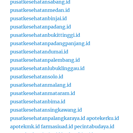
pusatkesehatansabang.id
pusatkesehatanmedan.id
pusatkesehatanbinjai.id
pusatkesehatanpadang.id
pusatkesehatanbukittinggi.id
pusatkesehatanpadangpanjang.id
pusatkesehatandumai.id
pusatkesehatanpalembang.id
pusatkesehatanlubuklinggau.id
pusatkesehatansolo.id
pusatkesehatanmalang.id
pusatkesehatanmataram.id
pusatkesehatanbima.id
pusatkesehatansingkawang.id
pusatkesehatanpalangkaraya.id
apotekerku.id
apotekmk.id
farmasiuad.id
pecintabudaya.id