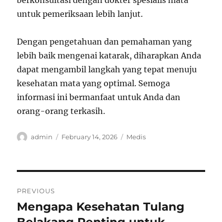
berkonsultasi dengan dokter spesialis mata
untuk pemeriksaan lebih lanjut.
Dengan pengetahuan dan pemahaman yang
lebih baik mengenai katarak, diharapkan Anda
dapat mengambil langkah yang tepat menuju
kesehatan mata yang optimal. Semoga
informasi ini bermanfaat untuk Anda dan
orang-orang terkasih.
Author
Posted
Categories
admin
February 14, 2026
Medis
on
Post
PREVIOUS
navigation
Mengapa Kesehatan Tulang
Previous
post: