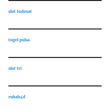
slot Indosat
togel pulsa
slot tri
rubah4d