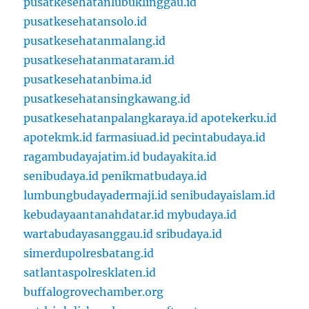
pusatkesehatanlubuklinggau.id
pusatkesehatansolo.id
pusatkesehatanmalang.id
pusatkesehatanmataram.id
pusatkesehatanbima.id
pusatkesehatansingkawang.id
pusatkesehatanpalangkaraya.id
apotekerku.id
apotekmk.id
farmasiuad.id
pecintabudaya.id
ragambudayajatim.id
budayakita.id
senibudaya.id
penikmatbudaya.id
lumbungbudayadermaji.id
senibudayaislam.id
kebudayaantanahdatar.id
mybudaya.id
wartabudayasanggau.id
sribudaya.id
simerdupolresbatang.id
satlantaspolresklaten.id
buffalogrovechamber.org