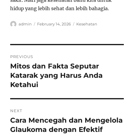
sakit. Mari jaga kesehatan bahu kita untuk
hidup yang lebih sehat dan lebih bahagia.
Author
Posted
Categories
admin
February 14, 2026
Kesehatan
on
Post
PREVIOUS
navigation
Mitos dan Fakta Seputar
Previous
post:
Katarak yang Harus Anda
Ketahui
NEXT
Cara Mencegah dan Mengelola
Next
post:
Glaukoma dengan Efektif