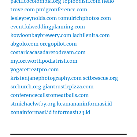
pacificocolombia.org
topfoodish.com
hello-
trove.com
pmigconference.com
lesleyreynolds.com
tomulrichphotos.com
eventfulweddingplanning.com
kowloonbaybrewery.com
lachilenita.com
abgolo.com
oregopilot.com
costaricacasadaretodream.com
myfortworthpodiatrist.com
yogaretreatpro.com
kristenjanephotography.com
sctbrescue.org
srchurch.org
giantrusticpizza.com
conferencecallstomeatballs.com
stmichaelwtby.org
keamananinformasi.id
zonainformasi.id
informasi123.id