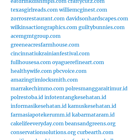
eatdrinkdishmpls.com
craftycutz.com
texasgirlreads.com
williemcginest.com
zorrosrestaurant.com
davidsonhardscapes.com
wilkinsactiongraphics.com
guiltybunnies.com
acemgmtgroup.com
greeneacresfarmhouse.com
cincinnatiukrainianfestival.com
fullhousesa.com
oyaguerefineart.com
healthywife.com
pbcvoice.com
amazingtimlocksmith.com
marrakechimmo.com
polresmanggaraitimur.id
polrestoba.id
infotentangkesehatan.id
informasikesehatan.id
kamuskesehatan.id
farmasiapotekerumm.id
kabarmataram.id
cakelifeeveryday.com
beansandgreens.org
conservationsolutions.org
curbearth.com