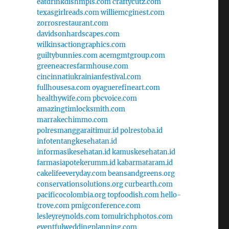
eatdrinkdishmpls.com
craftycutz.com
texasgirlreads.com
williemcginest.com
zorrosrestaurant.com
davidsonhardscapes.com
wilkinsactiongraphics.com
guiltybunnies.com
acemgmtgroup.com
greeneacresfarmhouse.com
cincinnatiukrainianfestival.com
fullhousesa.com
oyaguerefineart.com
healthywife.com
pbcvoice.com
amazingtimlocksmith.com
marrakechimmo.com
polresmanggaraitimur.id
polrestoba.id
infotentangkesehatan.id
informasikesehatan.id
kamuskesehatan.id
farmasiapotekerumm.id
kabarmataram.id
cakelifeeveryday.com
beansandgreens.org
conservationsolutions.org
curbearth.com
pacificocolombia.org
topfoodish.com
hello-
trove.com
pmigconference.com
lesleyreynolds.com
tomulrichphotos.com
eventfulweddingplanning.com