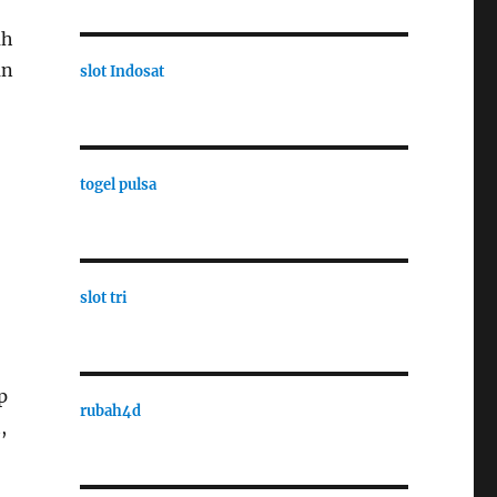
uh
an
slot Indosat
togel pulsa
slot tri
p
rubah4d
,