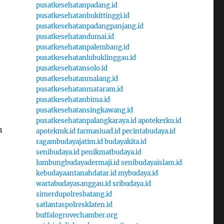
pusatkesehatanpadang.id
pusatkesehatanbukittinggi.id
pusatkesehatanpadangpanjang.id
pusatkesehatandumai.id
pusatkesehatanpalembang.id
pusatkesehatanlubuklinggau.id
pusatkesehatansolo.id
pusatkesehatanmalang.id
pusatkesehatanmataram.id
pusatkesehatanbima.id
pusatkesehatansingkawang.id
pusatkesehatanpalangkaraya.id
apotekerku.id
n
apotekmk.id
farmasiuad.id
pecintabudaya.id
ragambudayajatim.id
budayakita.id
senibudaya.id
penikmatbudaya.id
lumbungbudayadermaji.id
senibudayaislam.id
kebudayaantanahdatar.id
mybudaya.id
wartabudayasanggau.id
sribudaya.id
simerdupolresbatang.id
satlantaspolresklaten.id
buffalogrovechamber.org