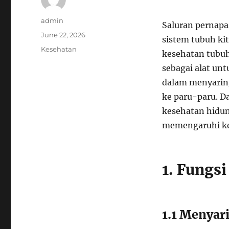
Author
admin
Saluran pernapa
Posted
June 22, 2026
sistem tubuh ki
on
Categories
Kesehatan
kesehatan tubuh
sebagai alat un
dalam menyarin
ke paru-paru. D
kesehatan hidun
memengaruhi ke
1. Fungs
1.1 Menyar