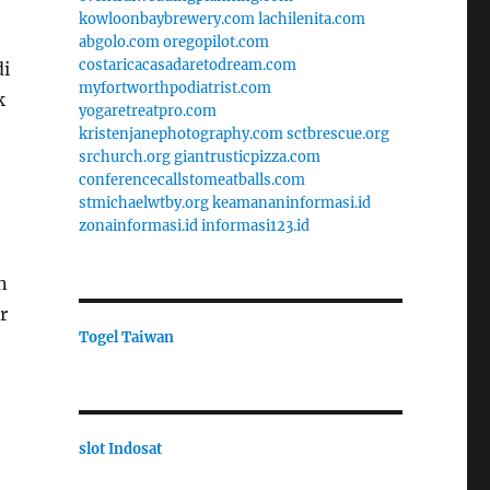
kowloonbaybrewery.com
lachilenita.com
abgolo.com
oregopilot.com
costaricacasadaretodream.com
di
myfortworthpodiatrist.com
k
yogaretreatpro.com
kristenjanephotography.com
sctbrescue.org
srchurch.org
giantrusticpizza.com
conferencecallstomeatballs.com
stmichaelwtby.org
keamananinformasi.id
zonainformasi.id
informasi123.id
n
r
Togel Taiwan
slot Indosat