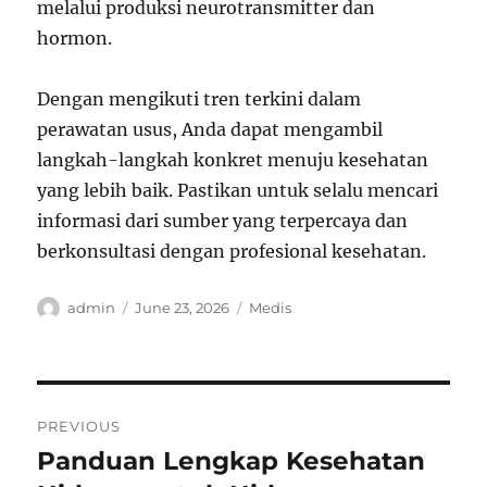
melalui produksi neurotransmitter dan
hormon.
Dengan mengikuti tren terkini dalam
perawatan usus, Anda dapat mengambil
langkah-langkah konkret menuju kesehatan
yang lebih baik. Pastikan untuk selalu mencari
informasi dari sumber yang terpercaya dan
berkonsultasi dengan profesional kesehatan.
Author
Posted
Categories
admin
June 23, 2026
Medis
on
Post
PREVIOUS
navigation
Panduan Lengkap Kesehatan
Previous