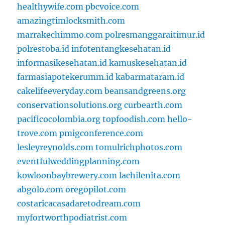
healthywife.com
pbcvoice.com
amazingtimlocksmith.com
marrakechimmo.com
polresmanggaraitimur.id
polrestoba.id
infotentangkesehatan.id
informasikesehatan.id
kamuskesehatan.id
farmasiapotekerumm.id
kabarmataram.id
cakelifeeveryday.com
beansandgreens.org
conservationsolutions.org
curbearth.com
pacificocolombia.org
topfoodish.com
hello-
trove.com
pmigconference.com
lesleyreynolds.com
tomulrichphotos.com
eventfulweddingplanning.com
kowloonbaybrewery.com
lachilenita.com
abgolo.com
oregopilot.com
costaricacasadaretodream.com
myfortworthpodiatrist.com