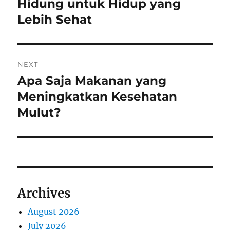
post:
Hidung untuk Hidup yang
Lebih Sehat
NEXT
Apa Saja Makanan yang
Next
post:
Meningkatkan Kesehatan
Mulut?
Archives
August 2026
July 2026