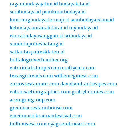
ragambudayajatim.id
budayakita.id
senibudaya.id
penikmatbudaya.id
lumbungbudayadermaji.id
senibudayaislam.id
kebudayaantanahdatar.id
mybudaya.id
wartabudayasanggau.id
sribudaya.id
simerdupolresbatang.id
satlantaspolresklaten.id
buffalogrovechamber.org
eatdrinkdishmpls.com
craftycutz.com
texasgirlreads.com
williemcginest.com
zorrosrestaurant.com
davidsonhardscapes.com
wilkinsactiongraphics.com
guiltybunnies.com
acemgmtgroup.com
greeneacresfarmhouse.com
cincinnatiukrainianfestival.com
fullhousesa.com
oyaguerefineart.com