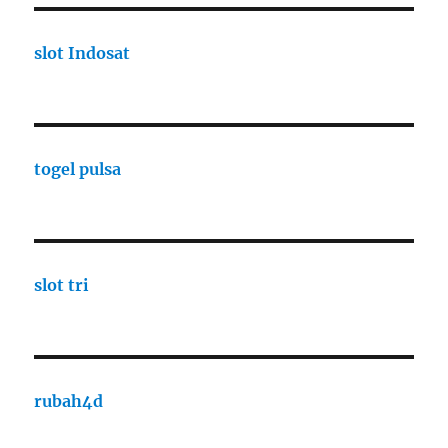
slot Indosat
togel pulsa
slot tri
rubah4d