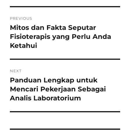
Post
PREVIOUS
navigation
Mitos dan Fakta Seputar
Previous
post:
Fisioterapis yang Perlu Anda
Ketahui
NEXT
Panduan Lengkap untuk
Next
post:
Mencari Pekerjaan Sebagai
Analis Laboratorium