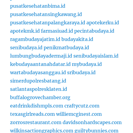
pusatkesehatanbima.id
pusatkesehatansingkawang.id
pusatkesehatanpalangkaraya.id
apotekerku.id
apotekmk.id
farmasiuad.id
pecintabudaya.id
ragambudayajatim.id
budayakita.id
senibudaya.id
penikmatbudaya.id
lumbungbudayadermaji.id
senibudayaislam.id
kebudayaantanahdatar.id
mybudaya.id
wartabudayasanggau.id
sribudaya.id
simerdupolresbatang.id
satlantaspolresklaten.id
buffalogrovechamber.org
eatdrinkdishmpls.com
craftycutz.com
texasgirlreads.com
williemcginest.com
zorrosrestaurant.com
davidsonhardscapes.com
wilkinsactiongraphics.com
guiltybunnies.com