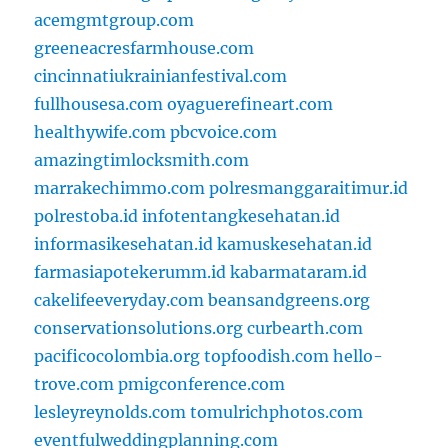
acemgmtgroup.com
greeneacresfarmhouse.com
cincinnatiukrainianfestival.com
fullhousesa.com
oyaguerefineart.com
healthywife.com
pbcvoice.com
amazingtimlocksmith.com
marrakechimmo.com
polresmanggaraitimur.id
polrestoba.id
infotentangkesehatan.id
informasikesehatan.id
kamuskesehatan.id
farmasiapotekerumm.id
kabarmataram.id
cakelifeeveryday.com
beansandgreens.org
conservationsolutions.org
curbearth.com
pacificocolombia.org
topfoodish.com
hello-
trove.com
pmigconference.com
lesleyreynolds.com
tomulrichphotos.com
eventfulweddingplanning.com