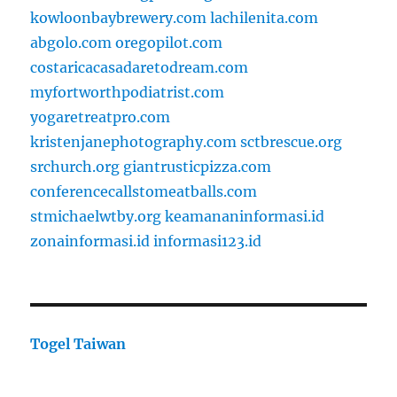
kowloonbaybrewery.com
lachilenita.com
abgolo.com
oregopilot.com
costaricacasadaretodream.com
myfortworthpodiatrist.com
yogaretreatpro.com
kristenjanephotography.com
sctbrescue.org
srchurch.org
giantrusticpizza.com
conferencecallstomeatballs.com
stmichaelwtby.org
keamananinformasi.id
zonainformasi.id
informasi123.id
Togel Taiwan