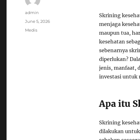
Author
admin
Skrining kesehat
Posted
June 5, 2026
menjaga kesehat
on
Categories
Medis
maupun tua, ha
kesehatan sebag
sebenarnya skri
diperlukan? Dala
jenis, manfaat, 
investasi untuk
Apa itu 
Skrining keseha
dilakukan untuk