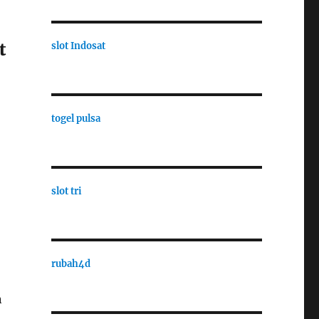
t
slot Indosat
togel pulsa
slot tri
rubah4d
n