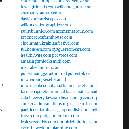
a.
eatdrinkdishmpls.com
craftycutz.com
texasgirlreads.com
williemcginest.com
zorrosrestaurant.com
davidsonhardscapes.com
wilkinsactiongraphics.com
guiltybunnies.com
acemgmtgroup.com
greeneacresfarmhouse.com
cincinnatiukrainianfestival.com
fullhousesa.com
oyaguerefineart.com
healthywife.com
pbcvoice.com
amazingtimlocksmith.com
marrakechimmo.com
polresmanggaraitimur.id
polrestoba.id
infotentangkesehatan.id
ai
informasikesehatan.id
kamuskesehatan.id
farmasiapotekerumm.id
kabarmataram.id
cakelifeeveryday.com
beansandgreens.org
conservationsolutions.org
curbearth.com
k
pacificocolombia.org
topfoodish.com
hello-
trove.com
pmigconference.com
lesleyreynolds.com
tomulrichphotos.com
eventfulweddingplanning.com