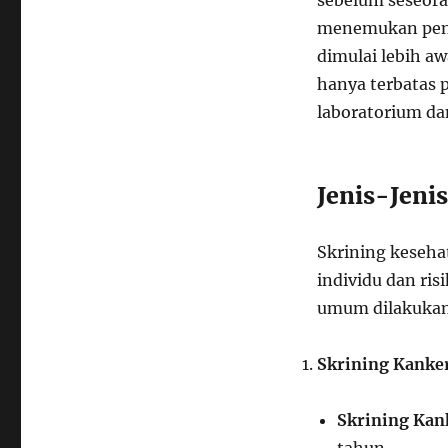
sebelum seseora
menemukan peny
dimulai lebih aw
hanya terbatas p
laboratorium da
Jenis-Jeni
Skrining kesehat
individu dan ris
umum dilakukan 
Skrining Kanke
Skrining Kan