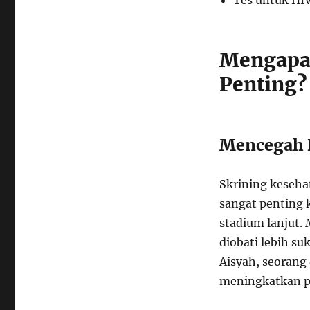
Tes untuk HIV
Mengapa 
Penting?
Mencegah P
Skrining keseha
sangat penting 
stadium lanjut.
diobati lebih su
Aisyah, seorang 
meningkatkan p