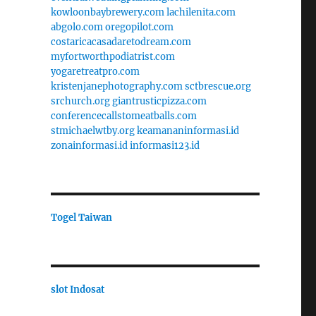
kowloonbaybrewery.com
lachilenita.com
abgolo.com
oregopilot.com
costaricacasadaretodream.com
myfortworthpodiatrist.com
yogaretreatpro.com
kristenjanephotography.com
sctbrescue.org
srchurch.org
giantrusticpizza.com
conferencecallstomeatballs.com
stmichaelwtby.org
keamananinformasi.id
zonainformasi.id
informasi123.id
Togel Taiwan
slot Indosat