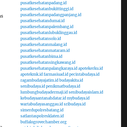
pusatkesehatanpadang.id
pusatkesehatanbukittinggi.id
pusatkesehatanpadangpanjang.id
as
pusatkesehatandumai.id
pusatkesehatanpalembang.id
pusatkesehatanlubuklinggau.id
pusatkesehatansolo.id
pusatkesehatanmalang.id
pusatkesehatanmataram.id
pusatkesehatanbima.id
pusatkesehatansingkawang.id
pusatkesehatanpalangkaraya.id
apotekerku.id
apotekmk.id
farmasiuad.id
pecintabudaya.id
ragambudayajatim.id
budayakita.id
senibudaya.id
penikmatbudaya.id
lumbungbudayadermaji.id
senibudayaislam.id
kebudayaantanahdatar.id
mybudaya.id
wartabudayasanggau.id
sribudaya.id
simerdupolresbatang.id
satlantaspolresklaten.id
buffalogrovechamber.org