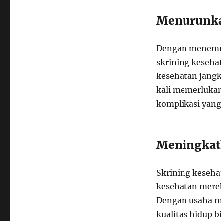
Menurunka
Dengan menemuk
skrining keseh
kesehatan jangk
kali memerlukan
komplikasi yang 
Meningkatk
Skrining keseha
kesehatan merek
Dengan usaha m
kualitas hidup b