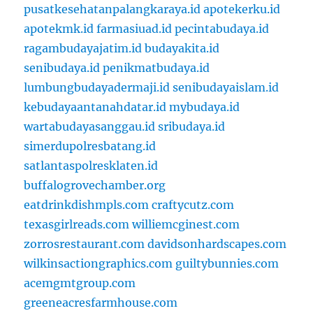
pusatkesehatanpalangkaraya.id
apotekerku.id
apotekmk.id
farmasiuad.id
pecintabudaya.id
ragambudayajatim.id
budayakita.id
senibudaya.id
penikmatbudaya.id
lumbungbudayadermaji.id
senibudayaislam.id
kebudayaantanahdatar.id
mybudaya.id
wartabudayasanggau.id
sribudaya.id
simerdupolresbatang.id
satlantaspolresklaten.id
buffalogrovechamber.org
eatdrinkdishmpls.com
craftycutz.com
texasgirlreads.com
williemcginest.com
zorrosrestaurant.com
davidsonhardscapes.com
wilkinsactiongraphics.com
guiltybunnies.com
acemgmtgroup.com
greeneacresfarmhouse.com