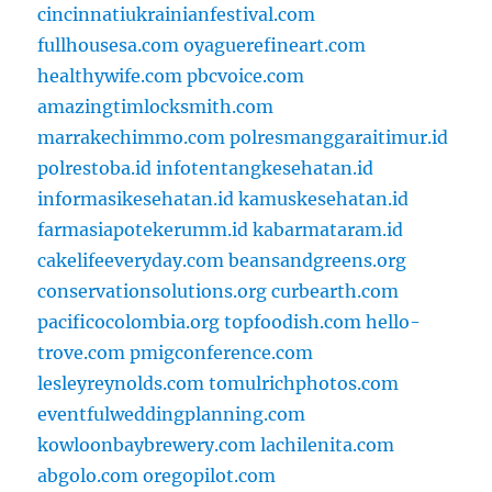
cincinnatiukrainianfestival.com
fullhousesa.com
oyaguerefineart.com
healthywife.com
pbcvoice.com
amazingtimlocksmith.com
marrakechimmo.com
polresmanggaraitimur.id
polrestoba.id
infotentangkesehatan.id
informasikesehatan.id
kamuskesehatan.id
farmasiapotekerumm.id
kabarmataram.id
cakelifeeveryday.com
beansandgreens.org
conservationsolutions.org
curbearth.com
pacificocolombia.org
topfoodish.com
hello-
trove.com
pmigconference.com
lesleyreynolds.com
tomulrichphotos.com
eventfulweddingplanning.com
kowloonbaybrewery.com
lachilenita.com
abgolo.com
oregopilot.com