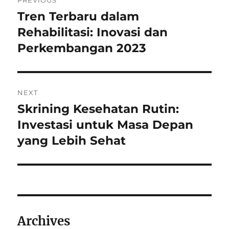
PREVIOUS
navigation
Tren Terbaru dalam
Previous
post:
Rehabilitasi: Inovasi dan
Perkembangan 2023
NEXT
Skrining Kesehatan Rutin:
Next
post:
Investasi untuk Masa Depan
yang Lebih Sehat
Archives