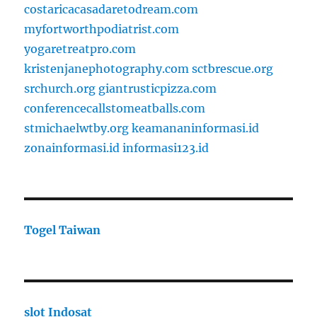
costaricacasadaretodream.com
myfortworthpodiatrist.com
yogaretreatpro.com
kristenjanephotography.com
sctbrescue.org
srchurch.org
giantrusticpizza.com
conferencecallstomeatballs.com
stmichaelwtby.org
keamananinformasi.id
zonainformasi.id
informasi123.id
Togel Taiwan
slot Indosat