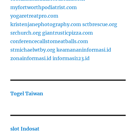
myfortworthpodiatrist.com
yogaretreatpro.com
kristenjanephotography.com
sctbrescue.org
srchurch.org
giantrusticpizza.com
conferencecallstomeatballs.com
stmichaelwtby.org
keamananinformasi.id
zonainformasi.id
informasi123.id
Togel Taiwan
slot Indosat