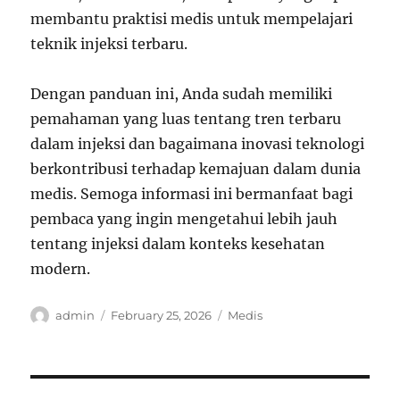
membantu praktisi medis untuk mempelajari
teknik injeksi terbaru.
Dengan panduan ini, Anda sudah memiliki
pemahaman yang luas tentang tren terbaru
dalam injeksi dan bagaimana inovasi teknologi
berkontribusi terhadap kemajuan dalam dunia
medis. Semoga informasi ini bermanfaat bagi
pembaca yang ingin mengetahui lebih jauh
tentang injeksi dalam konteks kesehatan
modern.
Author
Posted
Categories
admin
February 25, 2026
Medis
on
Post