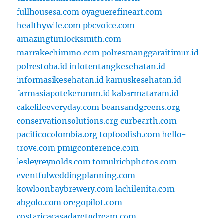
fullhousesa.com
oyaguerefineart.com
healthywife.com
pbcvoice.com
amazingtimlocksmith.com
marrakechimmo.com
polresmanggaraitimur.id
polrestoba.id
infotentangkesehatan.id
informasikesehatan.id
kamuskesehatan.id
farmasiapotekerumm.id
kabarmataram.id
cakelifeeveryday.com
beansandgreens.org
conservationsolutions.org
curbearth.com
pacificocolombia.org
topfoodish.com
hello-
trove.com
pmigconference.com
lesleyreynolds.com
tomulrichphotos.com
eventfulweddingplanning.com
kowloonbaybrewery.com
lachilenita.com
abgolo.com
oregopilot.com
costaricacasadaretodream.com