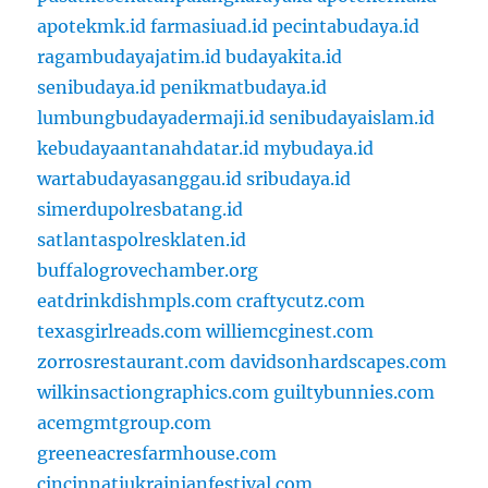
apotekmk.id
farmasiuad.id
pecintabudaya.id
ragambudayajatim.id
budayakita.id
senibudaya.id
penikmatbudaya.id
lumbungbudayadermaji.id
senibudayaislam.id
kebudayaantanahdatar.id
mybudaya.id
wartabudayasanggau.id
sribudaya.id
simerdupolresbatang.id
satlantaspolresklaten.id
buffalogrovechamber.org
eatdrinkdishmpls.com
craftycutz.com
texasgirlreads.com
williemcginest.com
zorrosrestaurant.com
davidsonhardscapes.com
wilkinsactiongraphics.com
guiltybunnies.com
acemgmtgroup.com
greeneacresfarmhouse.com
cincinnatiukrainianfestival.com