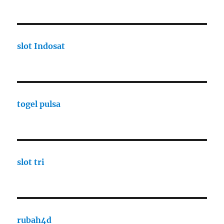
slot Indosat
togel pulsa
slot tri
rubah4d