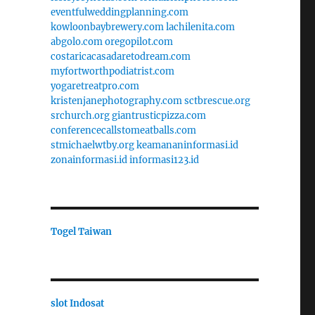
eventfulweddingplanning.com
kowloonbaybrewery.com
lachilenita.com
abgolo.com
oregopilot.com
costaricacasadaretodream.com
myfortworthpodiatrist.com
yogaretreatpro.com
kristenjanephotography.com
sctbrescue.org
srchurch.org
giantrusticpizza.com
conferencecallstomeatballs.com
stmichaelwtby.org
keamananinformasi.id
zonainformasi.id
informasi123.id
Togel Taiwan
slot Indosat