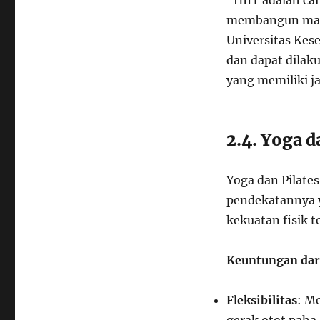
“HIIT adalah ca
membangun massa
Universitas Kes
dan dapat dilak
yang memiliki j
2.4. Yoga d
Yoga dan Pilate
pendekatannya y
kekuatan fisik t
Keuntungan dari
Fleksibilitas
: M