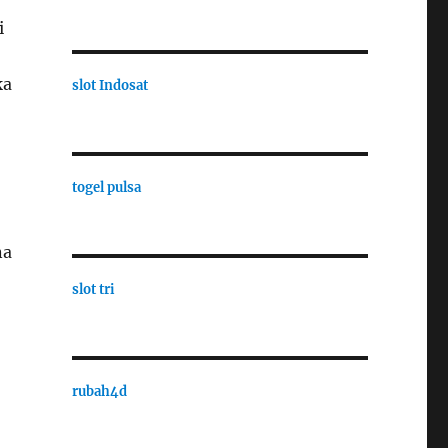
i
ka
slot Indosat
togel pulsa
na
slot tri
rubah4d