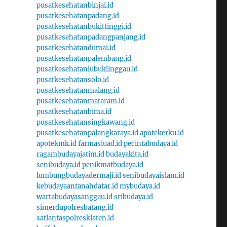
pusatkesehatanbinjai.id
pusatkesehatanpadang.id
pusatkesehatanbukittinggi.id
pusatkesehatanpadangpanjang.id
pusatkesehatandumai.id
pusatkesehatanpalembang.id
pusatkesehatanlubuklinggau.id
pusatkesehatansolo.id
pusatkesehatanmalang.id
pusatkesehatanmataram.id
pusatkesehatanbima.id
pusatkesehatansingkawang.id
pusatkesehatanpalangkaraya.id
apotekerku.id
apotekmk.id
farmasiuad.id
pecintabudaya.id
ragambudayajatim.id
budayakita.id
senibudaya.id
penikmatbudaya.id
lumbungbudayadermaji.id
senibudayaislam.id
kebudayaantanahdatar.id
mybudaya.id
wartabudayasanggau.id
sribudaya.id
simerdupolresbatang.id
satlantaspolresklaten.id