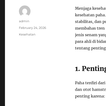
Menjaga kesehat
kesehatan paha.
Author
admin
stabilitas, dan p
Posted
February 24, 2026
membahas tren t
on
Categories
Kesehatan
jenis senam yan
para ahli di bi
tentang penting
1. Penti
Paha terdiri dar
dan otot hamstr
penting karena: