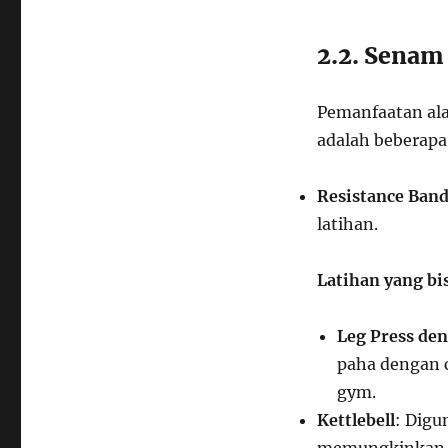
2.2. Senam
Pemanfaatan ala
adalah beberapa
Resistance Ban
latihan.
Latihan yang bi
Leg Press de
paha dengan c
gym.
Kettlebell
: Digu