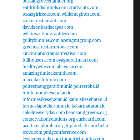
buffalogrovechamber.org
eatdrinkdishmpls.com
craftycutz.com
texasgirlreads.com
williemcginest.com
zorrosrestaurant.com
davidsonhardscapes.com
wilkinsactiongraphics.com
guiltybunnies.com
acemgmtgroup.com
greeneacresfarmhouse.com
cincinnatiukrainianfestival.com
fullhousesa.com
oyaguerefineart.com
healthywife.com
pbcvoice.com
amazingtimlocksmith.com
marrakechimmo.com
polresmanggaraitimur.id
polrestoba.id
infotentangkesehatan.id
informasikesehatan.id
kamuskesehatan.id
farmasiapotekerumm.id
kabarmataram.id
cakelifeeveryday.com
beansandgreens.org
conservationsolutions.org
curbearth.com
pacificocolombia.org
topfoodish.com
hello-
trove.com
pmigconference.com
lesleyreynolds.com
tomulrichphotos.com