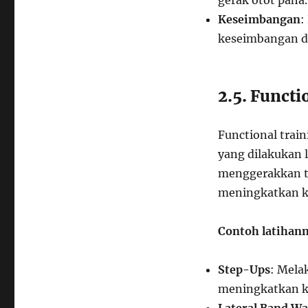
gerak otot paha.
Keseimbangan
:
keseimbangan da
2.5. Functi
Functional trai
yang dilakukan l
menggerakkan t
meningkatkan ke
Contoh latihan
Step-Ups
: Mela
meningkatkan k