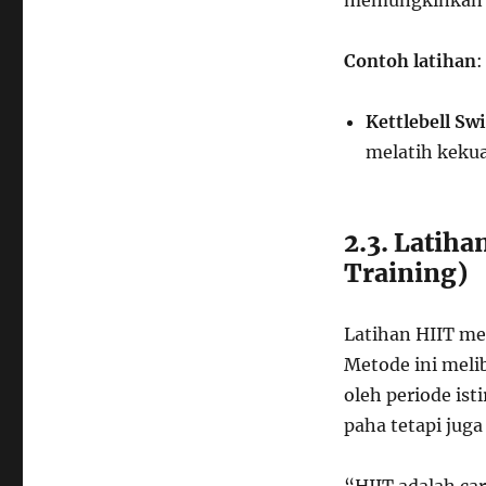
memungkinkan p
Contoh latihan
:
Kettlebell Sw
melatih kekua
2.3. Latiha
Training)
Latihan HIIT me
Metode ini melib
oleh periode ist
paha tetapi juga