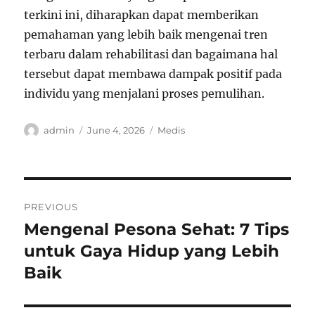
terkini ini, diharapkan dapat memberikan
pemahaman yang lebih baik mengenai tren
terbaru dalam rehabilitasi dan bagaimana hal
tersebut dapat membawa dampak positif pada
individu yang menjalani proses pemulihan.
Author
Posted
Categories
admin
June 4, 2026
Medis
on
Post
PREVIOUS
navigation
Mengenal Pesona Sehat: 7 Tips
Previous
post:
untuk Gaya Hidup yang Lebih
Baik