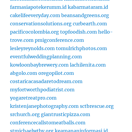
farmasiapotekerumm.id
kabarmataram.id
cakelifeeveryday.com
beansandgreens.org
conservationsolutions.org
curbearth.com
pacificocolombia.org
topfoodish.com
hello-
trove.com
pmigconference.com
lesleyreynolds.com
tomulrichphotos.com
eventfulweddingplanning.com
kowloonbaybrewery.com
lachilenita.com
abgolo.com
oregopilot.com
costaricacasadaretodream.com
myfortworthpodiatrist.com
yogaretreatpro.com
kristenjanephotography.com
sctbrescue.org
srchurch.org
giantrusticpizza.com
conferencecallstomeatballs.com
stmichaelwtby.org
keamananinformasi.id