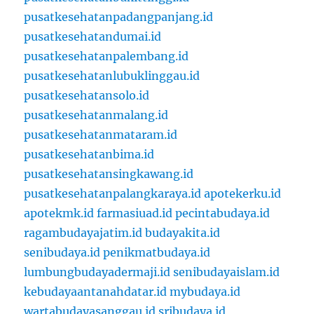
pusatkesehatanpadangpanjang.id
pusatkesehatandumai.id
pusatkesehatanpalembang.id
pusatkesehatanlubuklinggau.id
pusatkesehatansolo.id
pusatkesehatanmalang.id
pusatkesehatanmataram.id
pusatkesehatanbima.id
pusatkesehatansingkawang.id
pusatkesehatanpalangkaraya.id
apotekerku.id
apotekmk.id
farmasiuad.id
pecintabudaya.id
ragambudayajatim.id
budayakita.id
senibudaya.id
penikmatbudaya.id
lumbungbudayadermaji.id
senibudayaislam.id
kebudayaantanahdatar.id
mybudaya.id
wartabudayasanggau.id
sribudaya.id