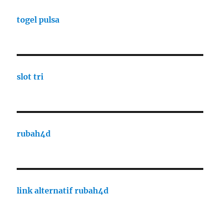
togel pulsa
slot tri
rubah4d
link alternatif rubah4d