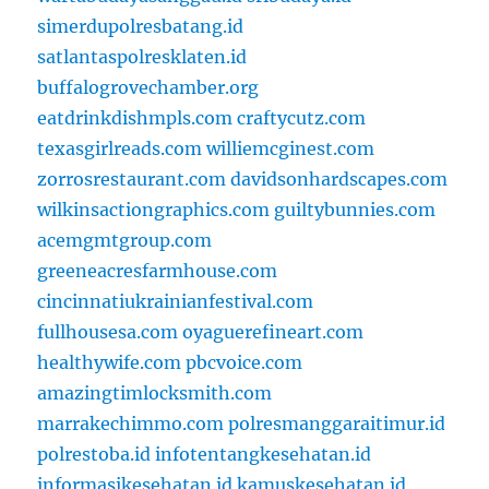
simerdupolresbatang.id
satlantaspolresklaten.id
buffalogrovechamber.org
eatdrinkdishmpls.com
craftycutz.com
texasgirlreads.com
williemcginest.com
zorrosrestaurant.com
davidsonhardscapes.com
wilkinsactiongraphics.com
guiltybunnies.com
acemgmtgroup.com
greeneacresfarmhouse.com
cincinnatiukrainianfestival.com
fullhousesa.com
oyaguerefineart.com
healthywife.com
pbcvoice.com
amazingtimlocksmith.com
marrakechimmo.com
polresmanggaraitimur.id
polrestoba.id
infotentangkesehatan.id
informasikesehatan.id
kamuskesehatan.id